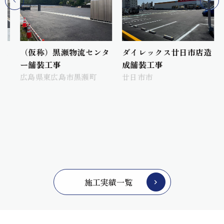
工
（仮称）黒瀬物流センタ
ダイレックス廿日市店造
ー舗装工事
成舗装工事
広島県東広島市黒瀬町
廿日市市
施工実績一覧